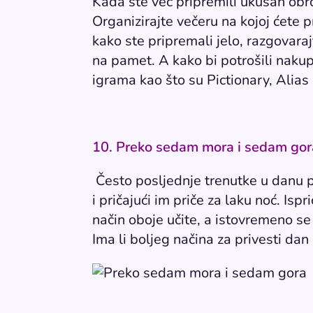
Kada ste već pripremili ukusan obrok 
Organizirajte večeru na kojoj ćete p
kako ste pripremali jelo, razgovar
na pamet. A kako bi potrošili nakup
igrama kao što su Pictionary, Alia
10. Preko sedam mora i sedam go
Često posljednje trenutke u danu 
i pričajući im priče za laku noć. Ispri
način oboje učite, a istovremeno se 
Ima li boljeg načina za privesti dan 