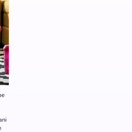
be
ani
e