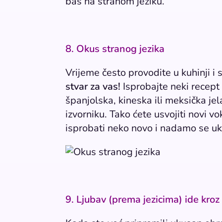
baš na stranom jeziku.
8. Okus stranog jezika
Vrijeme često provodite u kuhinji i
stvar za vas!
Isprobajte neki recept 
španjolska, kineska ili meksička jela
izvorniku. Tako ćete usvojiti novi v
isprobati neko novo i nadamo se uk
9. Ljubav (prema jezicima) ide kroz