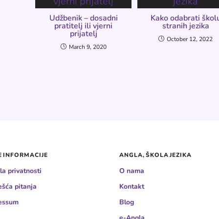
Udžbenik – dosadni
Kako odabrati škol
pratitelj ili vjerni
stranih jezika
prijatelj
October 12, 2022
March 9, 2020
 INFORMACIJE
ANGLA, ŠKOLA JEZIKA
la privatnosti
O nama
ešća pitanja
Kontakt
essum
Blog
e-Angla