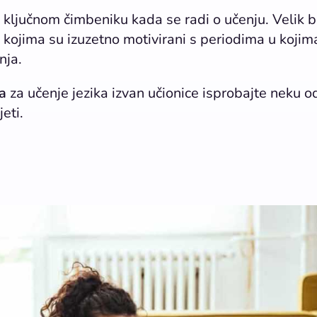
o ključnom čimbeniku kada se radi o učenju. Velik b
kojima su izuzetno motivirani s periodima u kojim
nja.
ja
za učenje jezika izvan učionice isprobajte neku o
eti.