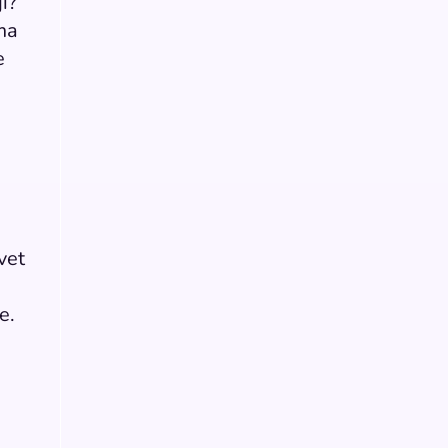
ji?
ima
e
vet
e.