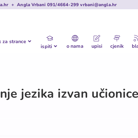
a.hr
+
Angla Vrbani
091/4664-299
vrbani@angla.hr
k za strance
o nama
upisi
cjenik
bl
ispiti
nje jezika izvan učionic