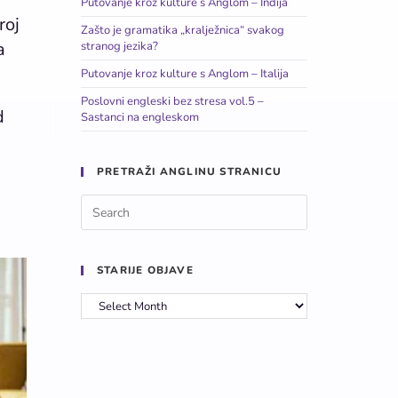
Putovanje kroz kulture s Anglom – Indija
roj
Zašto je gramatika „kralježnica“ svakog
a
stranog jezika?
Putovanje kroz kulture s Anglom – Italija
Poslovni engleski bez stresa vol.5 –
d
Sastanci na engleskom
PRETRAŽI ANGLINU STRANICU
STARIJE OBJAVE