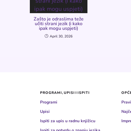
Zašto je odraslima teže
učiti strani jezik (i kako
ipak mogu uspjeti)
April 30, 2026
PROGRAMI, UPISI I ISPITI
OPĆE
Programi
Pravi
Upisi
Najč
Ispiti za upis u radnu knjižicu
Impr
Ispiti za potvrdu o znanju jezika