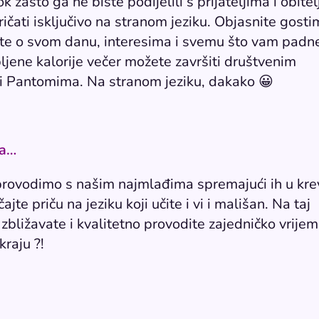
zašto ga ne biste podijelili s prijateljima i obitel
ričati isključivo na stranom jeziku. Objasnite gost
ajte o svom danu, interesima i svemu što vam padn
ljene kalorije večer možete završiti društvenim
s i Pantomima. Na stranom jeziku, dakako 😀
ra…
provodimo s našim najmlađima spremajući ih u kre
čajte priču na jeziku koji učite i vi i mališan. Na taj
zbližavate i kvalitetno provodite zajedničko vrijem
kraju ?!