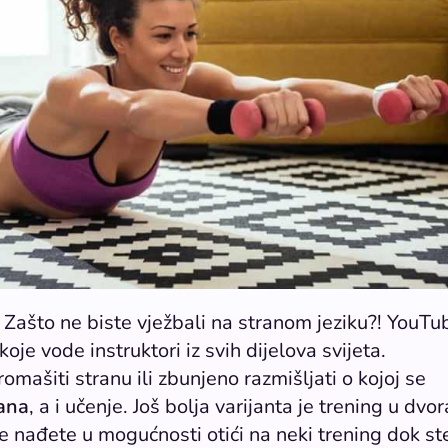
? Zašto ne biste vježbali na stranom jeziku?! YouTu
je vode instruktori iz svih dijelova svijeta.
omašiti stranu ili zbunjeno razmišljati o kojoj se
rana
, a i učenje. Još bolja varijanta je trening u dvor
se nađete u mogućnosti otići na neki trening dok st