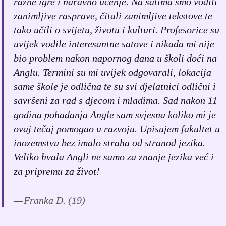
razne igre i naravno učenje. Na satima smo vodili
zanimljive rasprave, čitali zanimljive tekstove te
tako učili o svijetu, životu i kulturi. Profesorice su
uvijek vodile interesantne satove i nikada mi nije
bio problem nakon napornog dana u školi doći na
Anglu. Termini su mi uvijek odgovarali, lokacija
same škole je odlična te su svi djelatnici odlični i
savršeni za rad s djecom i mladima. Sad nakon 11
godina pohađanja Angle sam svjesna koliko mi je
ovaj tečaj pomogao u razvoju. Upisujem fakultet u
inozemstvu bez imalo straha od stranod jezika.
Veliko hvala Angli ne samo za znanje jezika već i
za pripremu za život!
Franka D. (19)