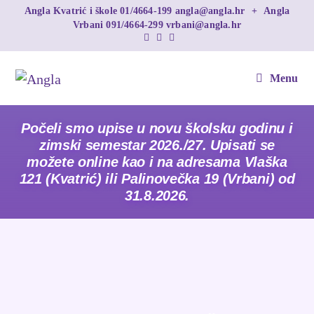
Angla Kvatrić i škole
01/4664-199
angla@angla.hr
+
Angla
Vrbani
091/4664-299
vrbani@angla.hr
Menu
Počeli smo upise u novu školsku godinu i
zimski semestar 2026./27. Upisati se
možete online kao i na adresama Vlaška
121 (Kvatrić) ili Palinovečka 19 (Vrbani) od
31.8.2026.