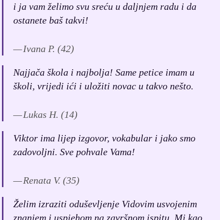
i ja vam želimo svu sreću u daljnjem radu i da
ostanete baš takvi!
Ivana P. (42)
Najjača škola i najbolja! Same petice imam u
školi, vrijedi ići i uložiti novac u takvo nešto.
Lukas H. (14)
Viktor ima lijep izgovor, vokabular i jako smo
zadovoljni. Sve pohvale Vama!
Renata V. (35)
Želim izraziti oduševljenje Vidovim usvojenim
znanjem i uspjehom na završnom ispitu. Mi kao