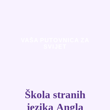
VAŠA PUTOVNICA ZA
SVIJET
Škola stranih
jezika
Angla