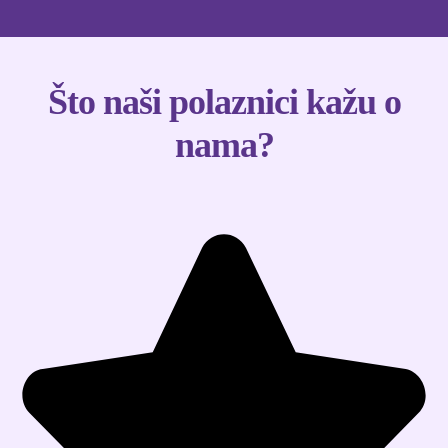
Što naši polaznici kažu o
nama?