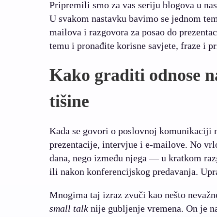
Pripremili smo za vas seriju blogova u n
U svakom nastavku bavimo se jednom temo
mailova i razgovora za posao do prezentac
temu i pronađite korisne savjete, fraze i 
Kako graditi odnose n
tišine
Kada se govori o poslovnoj komunikaciji n
prezentacije, intervjue i e-mailove. No vr
dana, nego između njega — u kratkom razg
ili nakon konferencijskog predavanja. Upr
Mnogima taj izraz zvuči kao nešto nevažn
small talk
nije gubljenje vremena. On je n