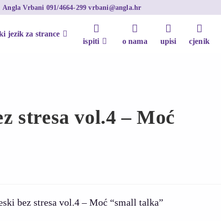
+
Angla Vrbani
091/4664-299
vrbani@angla.hr
ki jezik za strance
ispiti
o nama
upisi
cjenik
ez stresa vol.4 – Moć