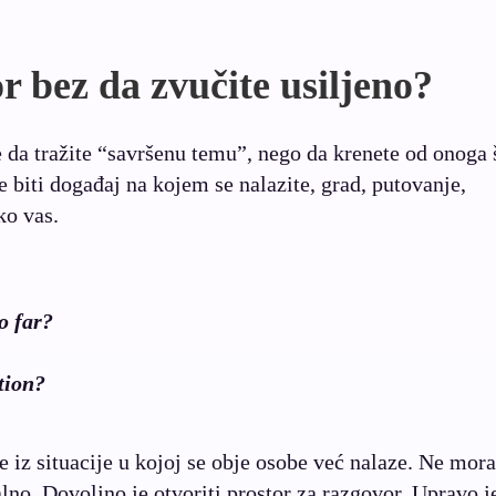
 bez da zvučite usiljeno?
 da tražite “savršenu temu”, nego da krenete od onoga 
 biti događaj na kojem se nalazite, grad, putovanje,
ko vas.
o far?
tion?
e iz situacije u kojoj se obje osobe već nalaze. Ne mora
lno. Dovoljno je otvoriti prostor za razgovor. Upravo j