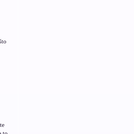
što
te
e to