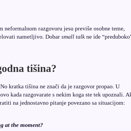
vom neformalnom razgovoru jesu previše osobne teme,
jelovati nametljivo. Dobar
small talk
ne ide “preduboko
godna tišina?
 No kratka tišina ne znači da je razgovor propao. U
tovo kada razgovarate s nekim koga ste tek upoznali. A
ratiti na jednostavno pitanje povezano sa situacijom:
ng at the moment?