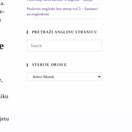
a.
Poslovni engleski bez stresa vol.5 – Sastanci
e-
na engleskom
u
PRETRAŽI ANGLINU STRANICU
e
STARIJE OBJAVE
e,
niku
jetu