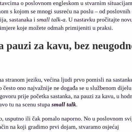
astavcima o poslovnom engleskom u stvarnim situacijam
m s kojom se mnogi susreću na poslu – od poslovnih 
ija, sastanaka i
small talk-a
. U nastavku pročitajte nov
primjere koje možete odmah primijeniti u praksi.
a pauzi za kavu, bez neugodn
a stranom jeziku, većina ljudi prvo pomisli na sastank
lo često ono najvažnije ne događa se u službenom dijelu
ovoru prije početka sastanka, na pauzi za kavu, u hod
avo tu na scenu stupa
small talk
.
o, usputno ili čak pomalo naporno. No u poslovnom svi
ačin na koji gradimo prvi dojam, stvaramo osjećaj