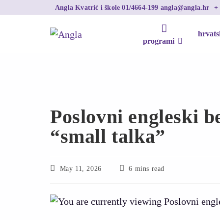
Angla Kvatrić i škole
01/4664-199
angla@angla.hr
hrvats
programi
Poslovni engleski b
“small talka”
May 11, 2026
6 mins read