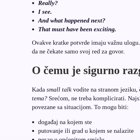
Really?
I see.
And what happened next?
That must have been exciting.
Ovakve kratke potvrde imaju važnu ulogu.
da ne čekate samo svoj red za govor.
O čemu je sigurno raz
Kada
small talk
vodite na stranom jeziku, č
tema?
Srećom, ne treba komplicirati. Najs
povezane sa situacijom. To mogu biti:
događaj na kojem ste
putovanje ili grad u kojem se nalazite
posao u općenitom smislu