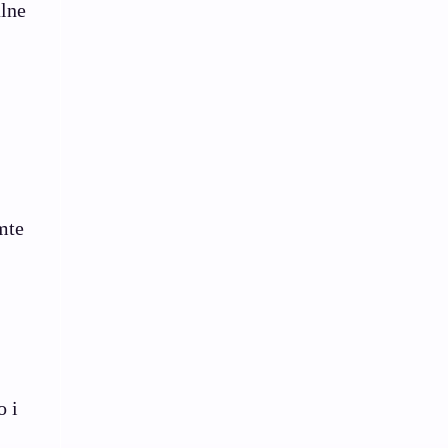
alne
mte
o i