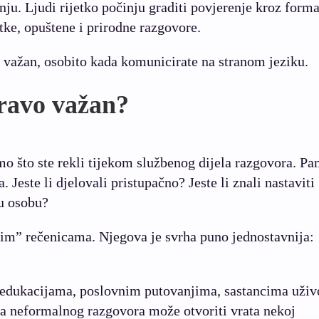
nju. Ljudi rijetko počinju graditi povjerenje kroz form
tke, opuštene i prirodne razgovore.
važan, osobito kada komunicirate na stranom jeziku.
ravo važan?
 što ste rekli tijekom službenog dijela razgovora. Pa
 Jeste li djelovali pristupačno? Jeste li znali nastaviti
gu osobu?
im” rečenicama. Njegova je svrha puno jednostavnija:
.
 edukacijama, poslovnim putovanjima, sastancima uživ
 neformalnog razgovora može otvoriti vrata nekoj