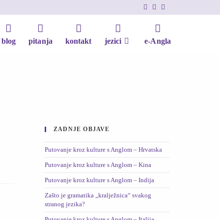
blog
pitanja
kontakt
jezici
e-Angla
ZADNJE OBJAVE
Putovanje kroz kulture s Anglom – Hrvatska
Putovanje kroz kulture s Anglom – Kina
Putovanje kroz kulture s Anglom – Indija
Zašto je gramatika „kralježnica“ svakog
stranog jezika?
Putovanje kroz kulture s Anglom – Italija