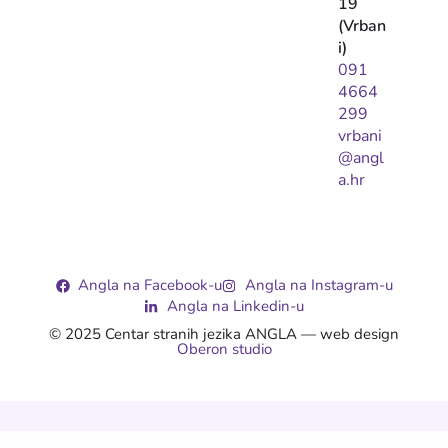
19
(Vrban
i)
091
4664
299
vrbani
@angl
a.hr
Angla na Facebook-u
Angla na Instagram-u
Angla na Linkedin-u
© 2025 Centar stranih jezika ANGLA — web design
Oberon studio