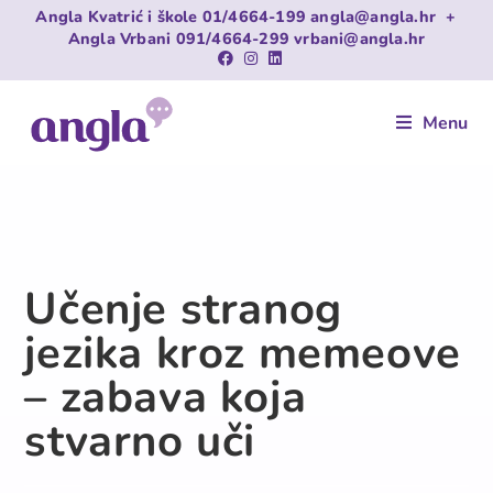
Angla Kvatrić i škole
01/4664-199
angla@angla.hr
+
Angla Vrbani
091/4664-299
vrbani@angla.hr
Menu
Učenje stranog
jezika kroz memeove
– zabava koja
stvarno uči