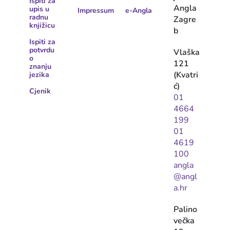
Ispiti za
Angla
upis u
Impressum
e-Angla
radnu
Zagre
knjižicu
b
Ispiti za
potvrdu
Vlaška
o
121
znanju
(Kvatri
jezika
ć)
Cjenik
01
4664
199
01
4619
100
angla
@angl
a.hr
Palino
večka