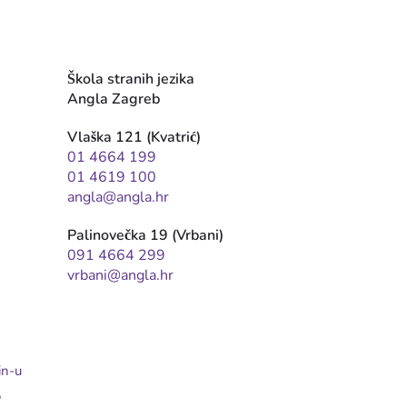
Škola stranih jezika
Angla Zagreb
Vlaška 121 (Kvatrić)
01 4664 199
01 4619 100
angla@angla.hr
Palinovečka 19 (Vrbani)
091 4664 299
vrbani@angla.hr
in-u
o