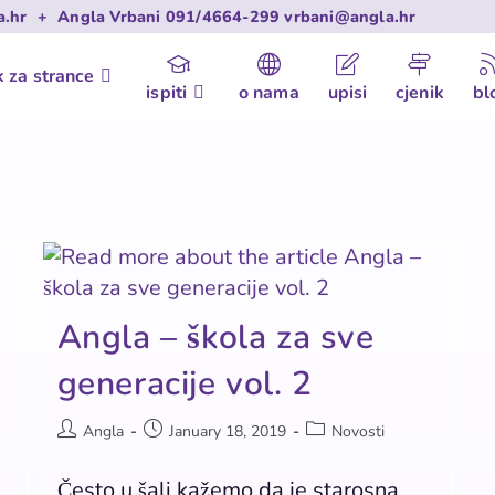
a.hr
+
Angla Vrbani
091/4664-299
vrbani@angla.hr
k za strance
ispiti
o nama
upisi
cjenik
bl
Angla – škola za sve
generacije vol. 2
Angla
January 18, 2019
Novosti
Često u šali kažemo da je starosna