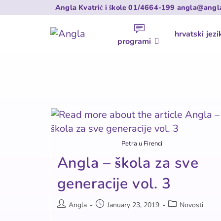
Angla Kvatrić i škole
01/4664-199
angla@angl
hrvatski jezi
programi
Petra u Firenci
Angla – škola za sve
generacije vol. 3
Angla
January 23, 2019
Novosti