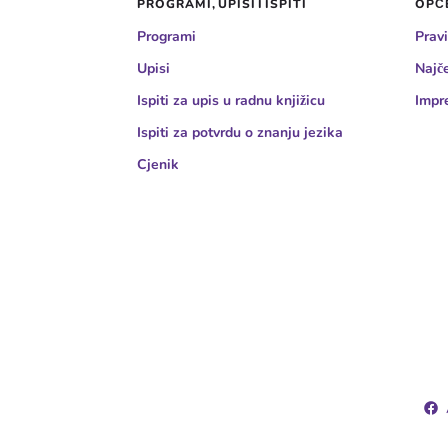
PROGRAMI, UPISI I ISPITI
OPĆE
Programi
Pravi
Upisi
Najče
Ispiti za upis u radnu knjižicu
Impr
Ispiti za potvrdu o znanju jezika
Cjenik