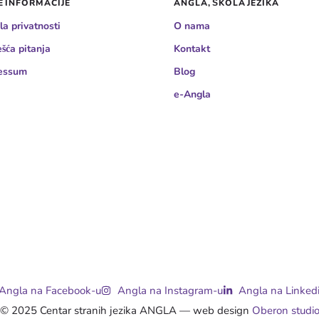
 INFORMACIJE
ANGLA, ŠKOLA JEZIKA
la privatnosti
O nama
šća pitanja
Kontakt
essum
Blog
e-Angla
Angla na Facebook-u
Angla na Instagram-u
Angla na Linked
© 2025 Centar stranih jezika ANGLA — web design
Oberon studi