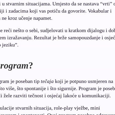
i u stvarnim situacijama. Umjesto da se nastava “vrti” 
iji i zadacima koji vas potiču da govorite. Vokabular i
a ne kroz učenje napamet.
 reći nešto o sebi, sudjelovati u kratkom dijalogu i dob
em izražavanju. Rezultat je brže samopouzdanje i osjeć
o jeziku”.
program
?
ogram je poseban tip
tečaja
koji je potpuno usmjeren na
što više, što spontanije i što sigurnije. Program je pose
i žele razviti tečnost i osjećaj lakoće u komunikaciji.
lacije stvarnih situacija, role-play vježbe, mini