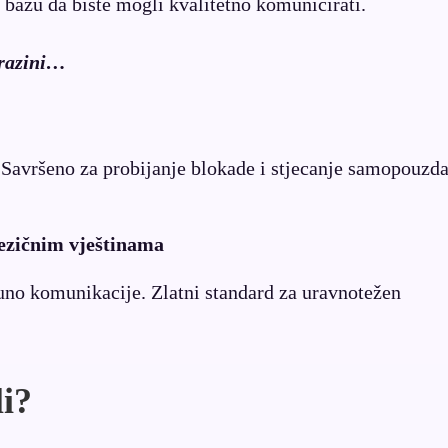
te bazu da biste mogli kvalitetno komunicirati.
 razini…
 Savršeno za probijanje blokade i stjecanje samopouzd
 jezičnim vještinama
uno komunikacije. Zlatni standard za uravnotežen
li?