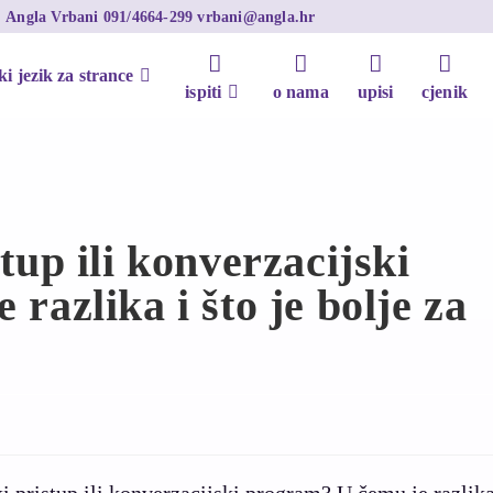
+
Angla Vrbani
091/4664-299
vrbani@angla.hr
ki jezik za strance
ispiti
o nama
upisi
cjenik
tup ili konverzacijski
razlika i što je bolje za