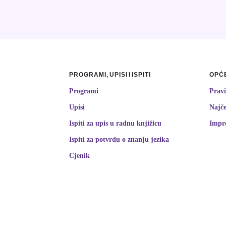
PROGRAMI, UPISI I ISPITI
OPĆE
Programi
Pravi
Upisi
Najče
Ispiti za upis u radnu knjižicu
Impr
Ispiti za potvrdu o znanju jezika
Cjenik