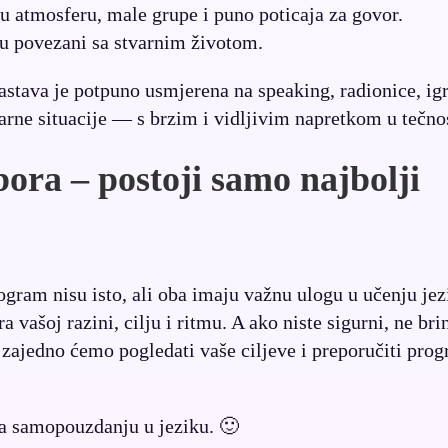
atmosferu, male grupe i puno poticaja za govor.
su povezani sa stvarnim životom.
astava je potpuno usmjerena na speaking, radionice, igr
arne situacije — s brzim i vidljivim napretkom u tečnos
ora – postoji samo najbolji
ogram nisu isto, ali oba imaju važnu ulogu u učenju jez
 vašoj razini, cilju i ritmu. A ako niste sigurni, ne bri
 zajedno ćemo pogledati vaše ciljeve i preporučiti pro
ma samopouzdanju u jeziku. 🙂