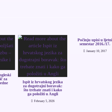
Počinju upisi u ljetn
semestar 2016./17.
January 10, 2017
ngleski
ič za
Ispit iz hrvatskog jezika
redne
za dugotrajni boravak:
što trebate znati i kako
ga položiti u Angli
February 5, 2026