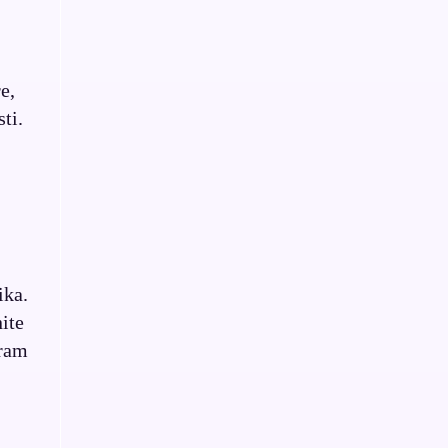
e,
ti.
ika.
nite
gram