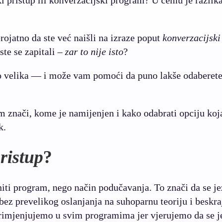
erojatno da ste već naišli na izraze poput
konverzacijski
ste se zapitali –
zar to nije isto
?
avo velika — i može vam pomoći da puno lakše odaberet
 znači, kome je namijenjen i kako odabrati opciju koj
k.
ristup
?
niti program, nego način podučavanja. To znači da se je
ez prevelikog oslanjanja na suhoparnu teoriju i beskra
primjenjujemo u svim programima jer vjerujemo da se j