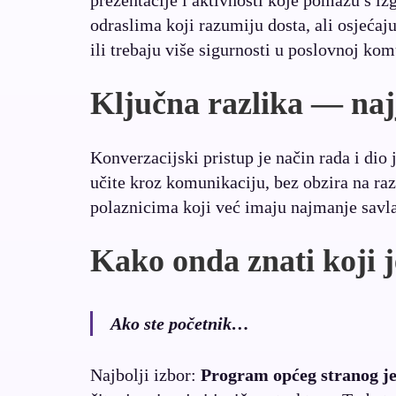
prezentacije i aktivnosti koje pomažu s 
odraslima koji razumiju dosta, ali osjećaj
ili trebaju više sigurnosti u poslovnoj kom
Ključna razlika — naj
Konverzacijski pristup je način rada i d
učite kroz komunikaciju, bez obzira na ra
polaznicima koji već imaju najmanje savl
Kako onda znati koji j
Ako ste početnik…
Najbolji izbor:
Program općeg stranog j