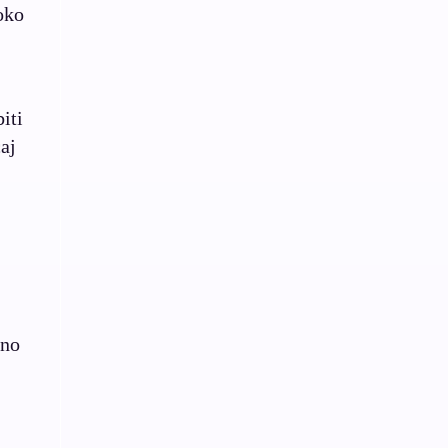
oko
iti
aj
bno