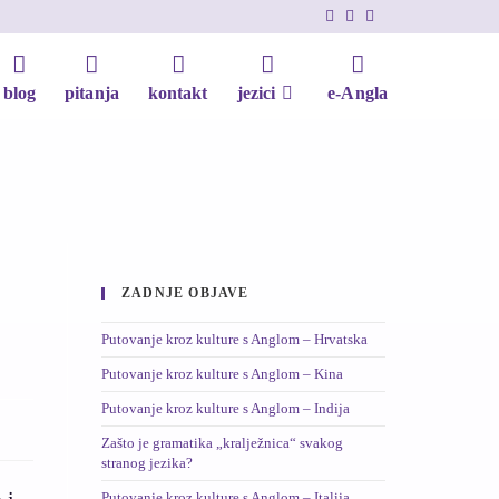
blog
pitanja
kontakt
jezici
e-Angla
ZADNJE OBJAVE
Putovanje kroz kulture s Anglom – Hrvatska
Putovanje kroz kulture s Anglom – Kina
Putovanje kroz kulture s Anglom – Indija
Zašto je gramatika „kralježnica“ svakog
stranog jezika?
Putovanje kroz kulture s Anglom – Italija