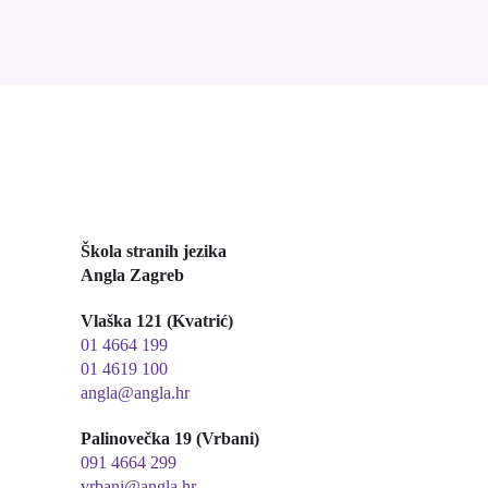
Škola stranih jezika
Angla Zagreb
Vlaška 121 (Kvatrić)
01 4664 199
01 4619 100
angla@angla.hr
Palinovečka 19 (Vrbani)
091 4664 299
vrbani@angla.hr