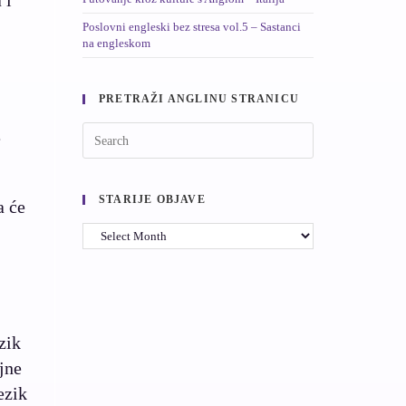
Poslovni engleski bez stresa vol.5 – Sastanci
na engleskom
PRETRAŽI ANGLINU STRANICU
e
STARIJE OBJAVE
a će
zik
jne
ezik