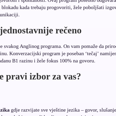
izgovorom i spontanosti. Ovaj program posebno odgovar
u blokadu kada trebaju progovoriti, žele poboljšati izgo
unikaciji.
jednostavnije rečeno
io je svakog Anglinog programa. On vam pomaže da prir
zinu. Konverzacijski program je poseban ‘tečaj’ namije
adanu B1 razinu i žele fokus 100% na govoru.
e pravi izbor za vas?
ezika
gdje razvijate sve vještine jezika – govor, slušanje