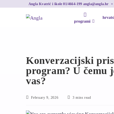
Angla Kvatrić i škole
01/4664-199
angla@angla.hr
hrvats
programi
Konverzacijski pris
program? U čemu je 
vas?
February 9, 2026
3 mins read