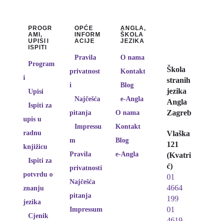
PROGR
OPĆE
ANGLA,
AMI,
INFORM
ŠKOLA
UPISI I
ACIJE
JEZIKA
ISPITI
Pravila
O nama
Program
Škola
privatnost
Kontakt
i
stranih
i
Blog
jezika
Upisi
Najčešća
e-Angla
Angla
Ispiti za
Zagreb
pitanja
O nama
upis u
Impressu
Kontakt
radnu
Vlaška
m
Blog
121
knjižicu
Pravila
e-Angla
(Kvatri
Ispiti za
ć)
privatnosti
potvrdu o
01
Najčešća
4664
znanju
pitanja
199
jezika
01
Impressum
Cjenik
4619