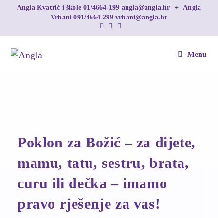
Angla Kvatrić i škole
01/4664-199
angla@angla.hr
+
Angla
Vrbani
091/4664-299
vrbani@angla.hr
Menu
Poklon za Božić – za dijete,
mamu, tatu, sestru, brata,
curu ili dečka – imamo
pravo rješenje za vas!