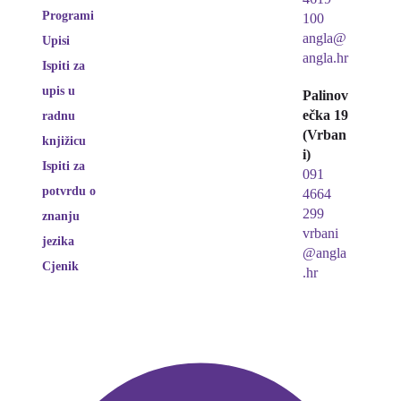
Programi
100
angla@
Upisi
angla.hr
Ispiti za
upis u
Palinov
ečka 19
radnu
(Vrban
knjižicu
i)
Ispiti za
091
potvrdu o
4664
299
znanju
vrbani
jezika
@angla
Cjenik
.hr