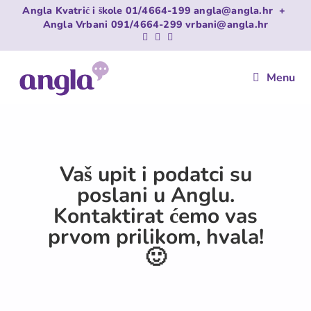
Angla Kvatrić i škole
01/4664-199
angla@angla.hr
+
Angla Vrbani
091/4664-299
vrbani@angla.hr
Menu
Vaš upit i podatci su
poslani u Anglu.
Kontaktirat ćemo vas
prvom prilikom, hvala!
🙂