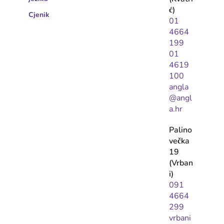
ć)
Cjenik
01
4664
199
01
4619
100
angla
@angl
a.hr
Palino
večka
19
(Vrban
i)
091
4664
299
vrbani