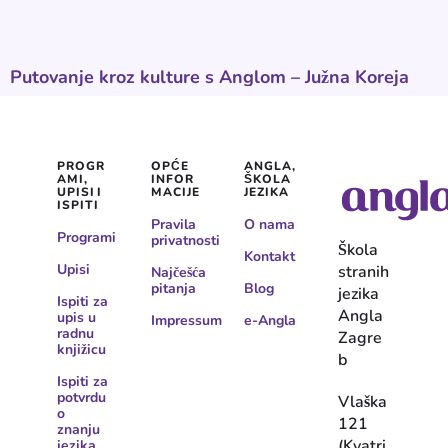
Putovanje kroz kulture s Anglom – Južna Koreja
PROGR
OPĆE
ANGLA,
AMI,
INFOR
ŠKOLA
UPISI I
MACIJE
JEZIKA
ISPITI
Pravila
O nama
Programi
privatnosti
Škola
Kontakt
Upisi
stranih
Najčešća
pitanja
Blog
jezika
Ispiti za
Angla
upis u
Impressum
e-Angla
radnu
Zagre
knjižicu
b
Ispiti za
potvrdu
Vlaška
o
121
znanju
(Kvatri
jezika