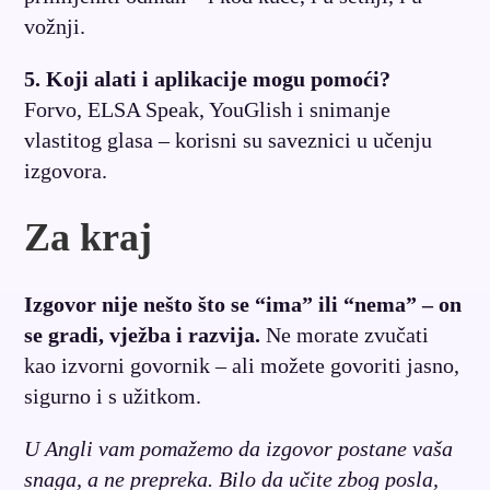
vožnji.
5. Koji alati i aplikacije mogu pomoći?
Forvo, ELSA Speak, YouGlish i snimanje
vlastitog glasa – korisni su saveznici u učenju
izgovora.
Za kraj
Izgovor nije nešto što se “ima” ili “nema” – on
se gradi, vježba i razvija.
Ne morate zvučati
kao izvorni govornik – ali možete govoriti jasno,
sigurno i s užitkom.
U Angli vam pomažemo da izgovor postane vaša
snaga, a ne prepreka. Bilo da učite zbog posla,