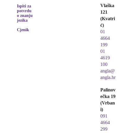
Vlaška
Ispiti za
potvrdu
121
o znanju
(Kvatri
jezika
ć)
Cjenik
01
4664
199
01
4619
100
angla@
angla.hr
Palinov
ečka 19
(Vrban
i)
091
4664
299