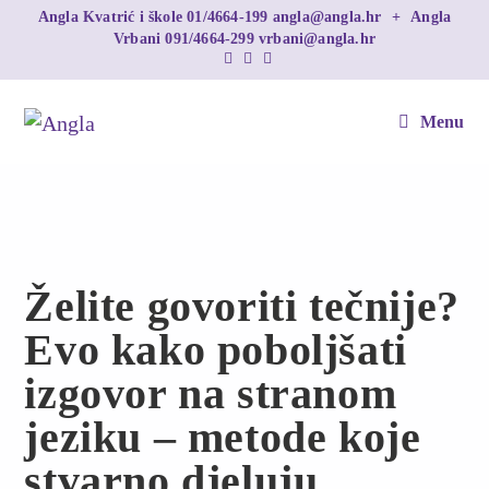
Angla Kvatrić i škole
01/4664-199
angla@angla.hr
+
Angla
Vrbani
091/4664-299
vrbani@angla.hr
Menu
Želite govoriti tečnije?
Evo kako poboljšati
izgovor na stranom
jeziku – metode koje
stvarno djeluju