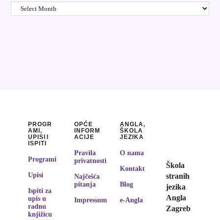
PROGR
OPĆE
ANGLA,
AMI,
INFORM
ŠKOLA
UPISI I
ACIJE
JEZIKA
ISPITI
Pravila
O nama
Programi
privatnosti
Škola
Kontakt
Upisi
stranih
Najčešća
pitanja
Blog
jezika
Ispiti za
Angla
upis u
Impressum
e-Angla
radnu
Zagreb
knjižicu