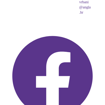
vrbani
@angla
.hr