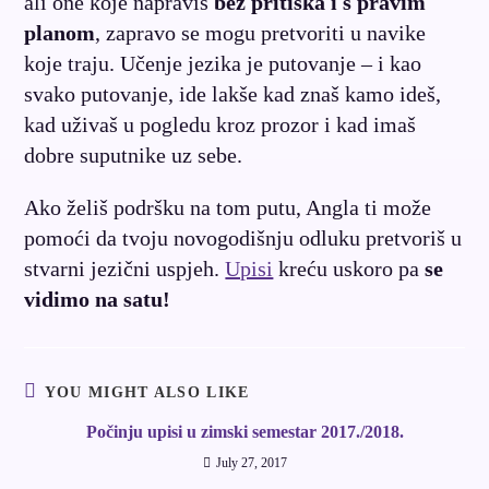
ali one koje napraviš
bez pritiska i s pravim
planom
, zapravo se mogu pretvoriti u navike
koje traju. Učenje jezika je putovanje – i kao
svako putovanje, ide lakše kad znaš kamo ideš,
kad uživaš u pogledu kroz prozor i kad imaš
dobre suputnike uz sebe.
Ako želiš podršku na tom putu, Angla ti može
pomoći da tvoju novogodišnju odluku pretvoriš u
stvarni jezični uspjeh.
Upisi
kreću uskoro pa
se
vidimo na satu!
YOU MIGHT ALSO LIKE
Počinju upisi u zimski semestar 2017./2018.
July 27, 2017