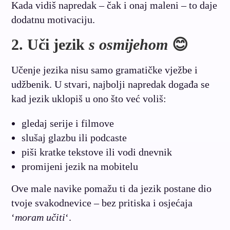
Kada vidiš napredak – čak i onaj maleni – to daje
dodatnu motivaciju.
2. Uči jezik
s osmijehom
😊
Učenje jezika nisu samo gramatičke vježbe i
udžbenik. U stvari, najbolji napredak događa se
kad jezik uklopiš u ono što već voliš:
gledaj serije i filmove
slušaj glazbu ili podcaste
piši kratke tekstove ili vodi dnevnik
promijeni jezik na mobitelu
Ove male navike pomažu ti da jezik postane dio
tvoje svakodnevice – bez pritiska i osjećaja
‘
moram učiti
‘.