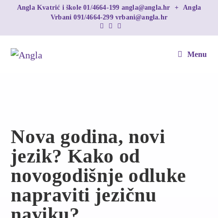
Angla Kvatrić i škole
01/4664-199
angla@angla.hr
+
Angla
Vrbani
091/4664-299
vrbani@angla.hr
Menu
Nova godina, novi
jezik? Kako od
novogodišnje odluke
napraviti jezičnu
naviku?