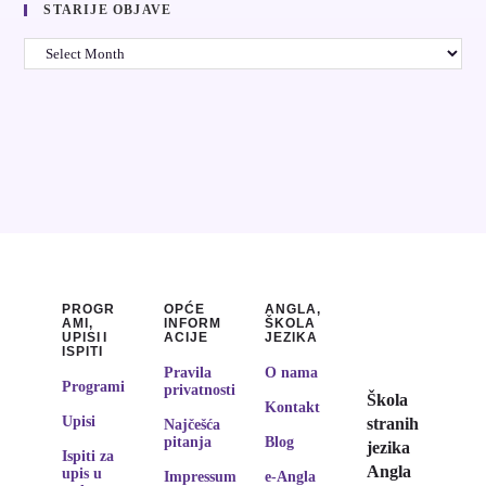
STARIJE OBJAVE
PROGR
OPĆE
ANGLA,
AMI,
INFORM
ŠKOLA
UPISI I
ACIJE
JEZIKA
ISPITI
Pravila
O nama
Programi
privatnosti
Škola
Kontakt
Upisi
stranih
Najčešća
pitanja
Blog
jezika
Ispiti za
Angla
upis u
Impressum
e-Angla