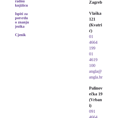
radnu
Zagreb
knjižicu
Vlaška
Ispiti za
potvrdu
121
o znanju
(Kvatri
jezika
ć)
Cjenik
01
4664
199
01
4619
100
angla@
angla.hr
Palinov
ečka 19
(Vrban
i)
091
4664