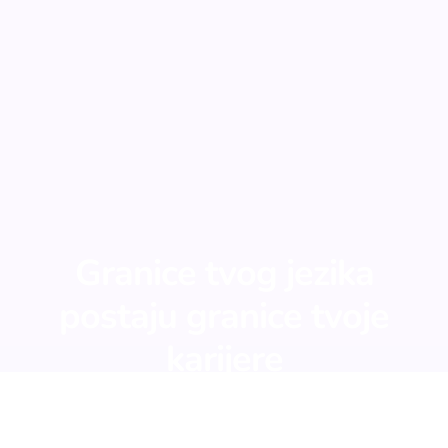
Granice tvog jezika
postaju granice tvoje
karijere
U DANAŠNJEM SVIJETU, ZNANJE